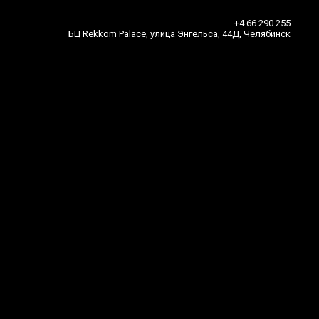
+4 66 290 255
БЦ Rekkom Palace, улица Энгельса, 44Д, Челябинск